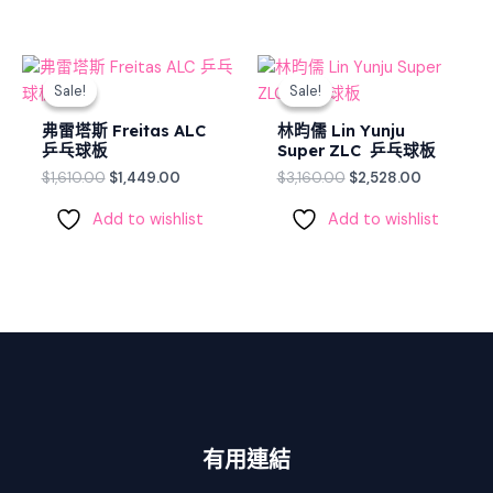
Original
Current
Original
Current
price
price
price
price
Sale!
Sale!
Sale!
Sale!
was:
is:
was:
is:
$1,610.00.
$1,449.00.
$3,160.00.
$2,528.00
弗雷塔斯 Freitas ALC
林昀儒 Lin Yunju
乒乓球板
Super ZLC 乒乓球板
$
1,610.00
$
1,449.00
$
3,160.00
$
2,528.00
Add to wishlist
Add to wishlist
有用連結