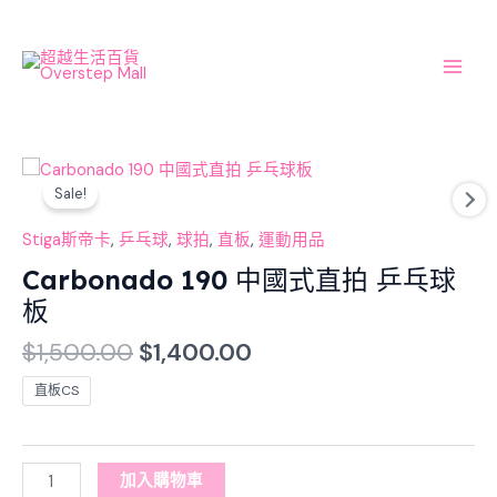
Skip
Main
to
Men
content
Original
Current
Carbonado
price
price
Sale!
190
was:
is:
中
Stiga斯帝卡
,
乒乓球
,
球拍
,
直板
,
運動用品
$1,500.00.
$1,400.00.
國
Carbonado 190 中國式直拍 乒乓球
式
直
板
拍
$
1,500.00
$
1,400.00
乒
乓
直板CS
球
板
數
加入購物車
量