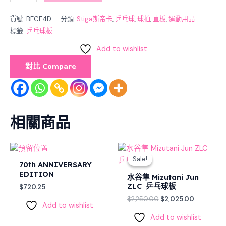
貨號:
BECE4D
分類:
Stiga斯帝卡
,
乒乓球
,
球拍
,
直板
,
運動用品
標籤:
乒乓球板
Add to wishlist
對比 Compare
相關商品
Original
Current
price
price
Sale!
Sale!
was:
is:
70th ANNIVERSARY
$2,250.00.
$2,025.00
EDITION
水谷隼 Mizutani Jun
ZLC 乒乓球板
$
720.25
$
2,250.00
$
2,025.00
Add to wishlist
Add to wishlist