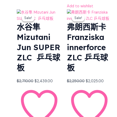
Add to wishlist
Original
Current
Original
Curren
Sale!
Sale!
Sale!
Sale!
price
price
price
price
水谷隼
弗朗西斯卡
was:
is:
was:
is:
$2,710.00.
$2,439.00.
$2,250.00.
$2,025.
Mizutani
Franziska
Jun SUPER
innerforce
ZLC 乒乓球
ZLC 乒乓球
板
板
$
2,710.00
$
2,439.00
$
2,250.00
$
2,025.00