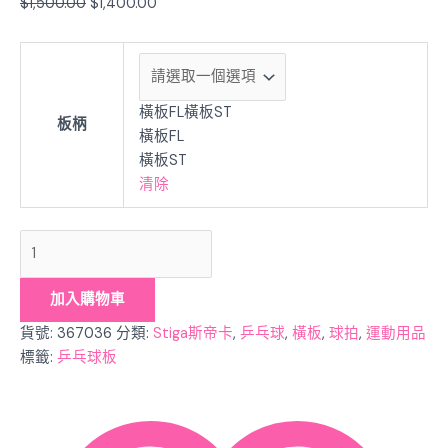
$
1,500.00
$
1,400.00
橫板FL
橫板ST
板柄
橫板FL
橫板ST
清除
加入購物車
貨號:
367036
分類:
Stiga斯帝卡
,
乒乓球
,
橫板
,
球拍
,
運動用品
標籤:
乒乓球板