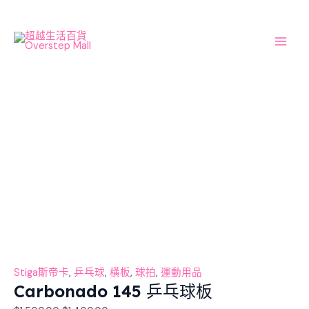
Skip
Carbonado
Original
Current
Mai
Sale!
to
145
price
price
Men
content
乒
was:
is:
乓
$1,500.00.
$1,400.00.
球
板
數
量
Stiga斯帝卡
,
乒乓球
,
橫板
,
球拍
,
運動用品
Carbonado 145 乒乓球板