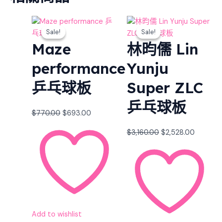
Original
Current
Original
Current
Sale!
Sale!
Sale!
Sale!
price
price
price
price
Maze
林昀儒 Lin
was:
is:
was:
is:
$770.00.
$693.00.
$3,160.00.
$2,528.0
performance
Yunju
乒乓球板
Super ZLC
乒乓球板
$
770.00
$
693.00
$
3,160.00
$
2,528.00
Add to wishlist