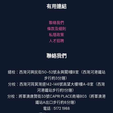
有用連結
聯絡我們
條款及細則
私隱政策
人才招聘
聯絡我們
總校：西灣河興民街50-52號永興閣1樓B室（西灣河港鐵站
步行約3分鐘）
分校：西灣河筲箕灣道142-146號高望大樓1樓A-B室（西灣
河港鐵站步行約1分鐘）
分校：將軍澳唐賢街33號CAPRI PLACE商場B03（將軍澳港
鐵站A出口步行約8分鐘）
電話 : 5172 1988