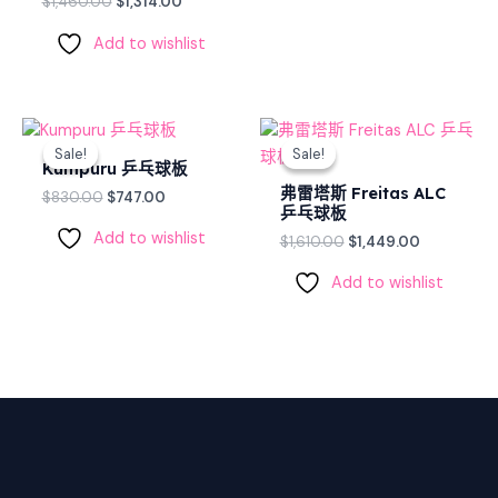
$
1,460.00
$
1,314.00
Add to wishlist
Original
Current
Original
Current
price
price
price
price
Sale!
Sale!
Sale!
Sale!
was:
is:
was:
is:
Kumpuru 乒乓球板
$830.00.
$747.00.
$1,610.00.
$1,449.00.
弗雷塔斯 Freitas ALC
$
830.00
$
747.00
乒乓球板
Add to wishlist
$
1,610.00
$
1,449.00
Add to wishlist