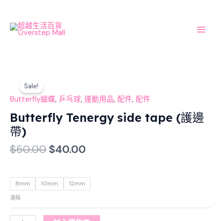
Skip
Main
to
Men
content
Original
Current
Butterfly
price
price
Sale!
Tenergy
was:
is:
side
Butterfly蝴蝶
,
乒乓球
,
運動用品
,
配件
,
配件
$50.00.
$40.00.
tape
Butterfly Tenergy side tape (護邊
(護
帶)
邊
帶)
$
50.00
$
40.00
數
量
8mm
10mm
12mm
清除