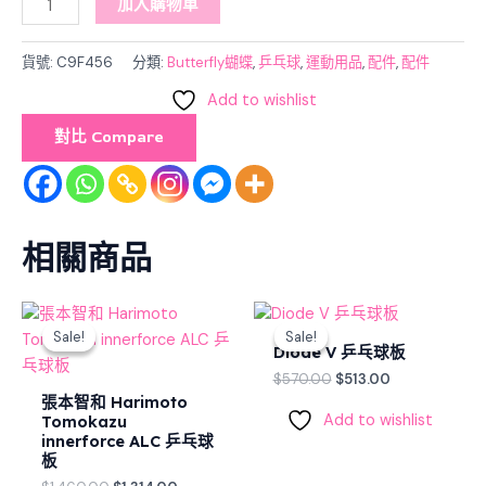
加入購物車
貨號:
C9F456
分類:
Butterfly蝴蝶
,
乒乓球
,
運動用品
,
配件
,
配件
Add to wishlist
對比 Compare
相關商品
Original
Current
Original
Current
price
price
price
price
Sale!
Sale!
Sale!
Sale!
was:
is:
was:
is:
Diode V 乒乓球板
$1,460.00.
$1,314.00.
$570.00.
$513.00.
$
570.00
$
513.00
張本智和 Harimoto
Add to wishlist
Tomokazu
innerforce ALC 乒乓球
板