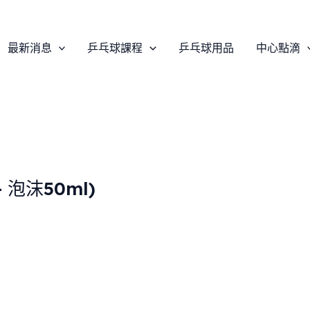
最新消息
乒乓球課程
乒乓球用品
中心點滴
 – 泡沫50ml)