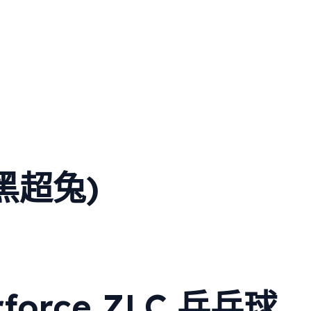
(黑超兔)
rforce ZLC 乒乓球