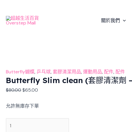
Skip
Butterfly
Original
Original
Current
Original
Original
Original
Current
Current
Current
Current
Sale!
Sale!
Sale!
Sale!
Sale!
Sale!
Sale!
Sale!
Sale!
to
Slim
price
price
price
price
price
price
price
price
price
price
content
clean
was:
was:
is:
was:
was:
was:
is:
is:
is:
is:
關於我們
(套
$80.00.
$128.00.
$65.00.
$580.00.
$3,160.00.
$2,030.00.
$98.00.
$522.00.
$2,528.00.
$1,827.00.
膠
清
潔
劑
-
Butterfly蝴蝶
,
乒乓球
,
套膠清潔用品
,
運動用品
,
配件
,
配件
泡
Butterfly Slim clean (套膠清潔劑
沫
50ml)
$
80.00
$
65.00
數
量
允許無庫存下單