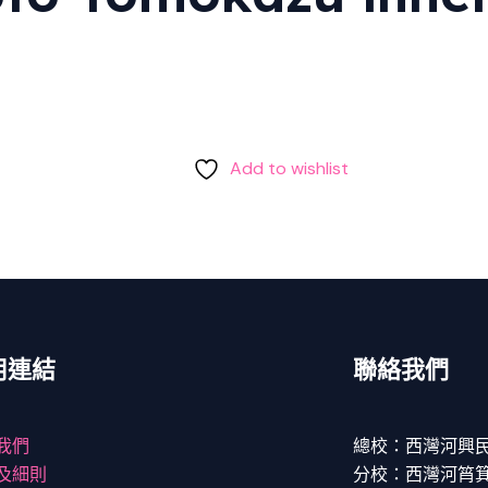
Add to wishlist
用連結
聯絡我們
我們
總校：西灣河興民
及細則
分校：西灣河筲箕灣