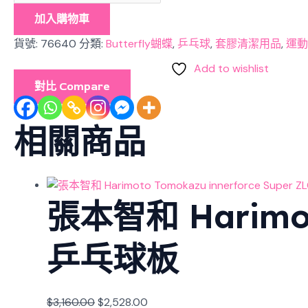
加入購物車
貨號:
76640
分類:
Butterfly蝴蝶
,
乒乓球
,
套膠清潔用品
,
運動
Add to wishlist
對比 Compare
相關商品
張本智和 Harimoto
乒乓球板
$
3,160.00
$
2,528.00