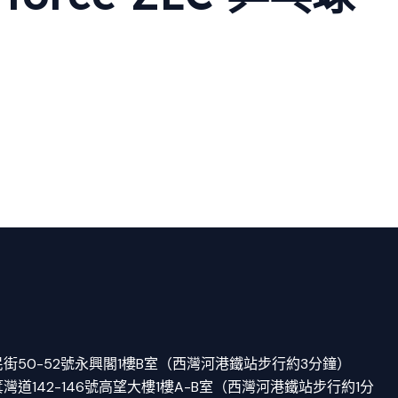
街50-52號永興閣1樓B室（西灣河港鐵站步行約3分鐘）
道142-146號高望大樓1樓A-B室（西灣河港鐵站步行約1分