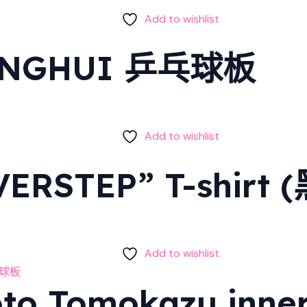
Add to wishlist
INGHUI 乒乓球板
Add to wishlist
RSTEP” T-shirt 
Add to wishlist
o Tomokazu inne