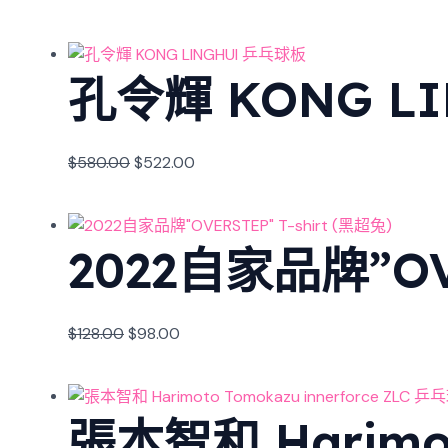
孔令輝 KONG L
$
580.00
$
522.00
2022自家品牌”OVE
$
128.00
$
98.00
張本智和 Harimot