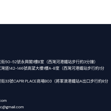
街50-52號永興閣1樓B室（西灣河港鐵站步行約3分鐘）
道142-146號高望大樓1樓A-B室（西灣河港鐵站步行約1分
33號CAPRI PLACE商場B03（將軍澳港鐵站A出口步行約8分
.com
tc@gmail.com