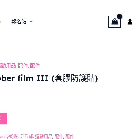
報名站
l
Current
運動用品
,
配件
,
配件
price
ubber film III (套膠防護貼)
is:
.
$29.00.
車
terfly蝴蝶
,
乒乓球
,
運動用品
,
配件
,
配件