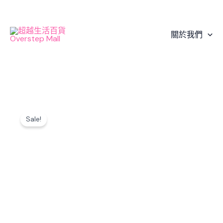
Skip
to
content
關於我們
Sale!