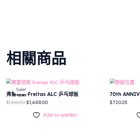
相關商品
Original
Current
price
price
Sale!
Sale!
was:
is:
弗雷塔斯 Freitas ALC 乒乓球板
70th ANNI
$1,610.00.
$1,449.00.
$
1,610.00
$
1,449.00
$
720.25
Add to wishlist