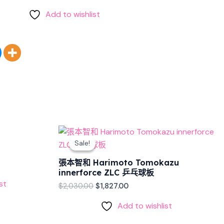
Add to wishlist
Original
Current
price
price
Sale!
Sale!
was:
is:
$2,030.00.
$1,827.00.
張本智和 Harimoto Tomokazu
innerforce ZLC 乒乓球板
st
$
2,030.00
$
1,827.00
Add to wishlist