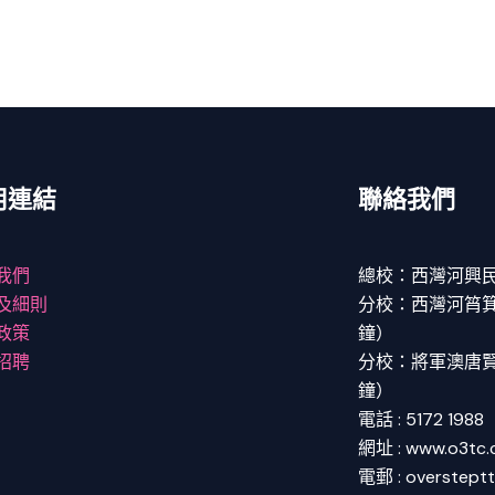
用連結
聯絡我們
我們
總校：西灣河興民
及細則
分校：西灣河筲箕灣
政策
鐘）
招聘
分校：將軍澳唐賢街
鐘）
電話 : 5172 1988
網址 : www.o3tc
電郵 : overstept