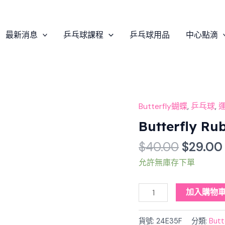
最新消息
乒乓球課程
乒乓球用品
中心點滴
Origina
Butterfly蝴蝶
,
乒乓球
,
Butterfly
price
Rubber
Butterfly R
was:
film
$
40.00
$
29.00
$40.00
III
(套
允許無庫存下單
膠
防
加入購物
護
貼)
貨號:
24E35F
分類:
But