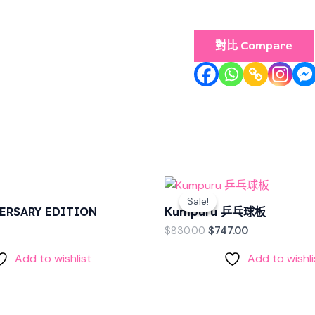
數
量
對比 Compare
Original
Current
price
price
Sale!
Sale!
was:
is:
VERSARY EDITION
Kumpuru 乒乓球板
$830.00.
$747.00.
$
830.00
$
747.00
Add to wishlist
Add to wishli