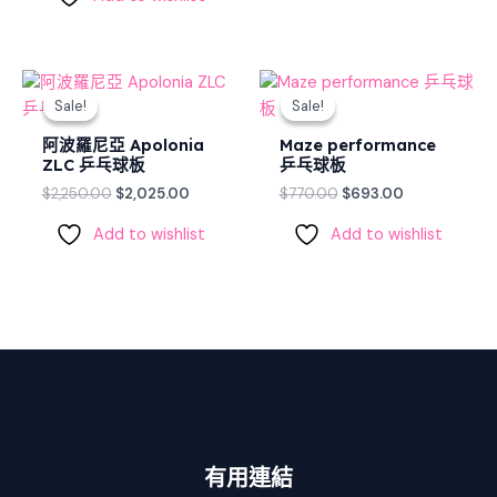
Original
Current
Original
Current
price
price
price
price
Sale!
Sale!
Sale!
Sale!
was:
is:
was:
is:
$2,250.00.
$2,025.00.
$770.00.
$693.00.
阿波羅尼亞 Apolonia
Maze performance
ZLC 乒乓球板
乒乓球板
$
2,250.00
$
2,025.00
$
770.00
$
693.00
Add to wishlist
Add to wishlist
有用連結