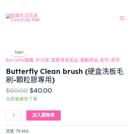
Skip
Main
to
Men
content
Original
Current
Butterfly
price
price
Sale!
Clean
was:
is:
brush
Butterfly蝴蝶
,
乒乓球
,
套膠清潔用品
,
運動用品
,
配件
,
配件
$50.00.
$40.00.
(硬
Butterfly Clean brush (硬盒洗板毛
盒
刷-顆粒膠專用)
洗
板
$
50.00
$
40.00
毛
允許無庫存下單
刷-
顆
加入購物車
粒
膠
貨號:
71E46A
專