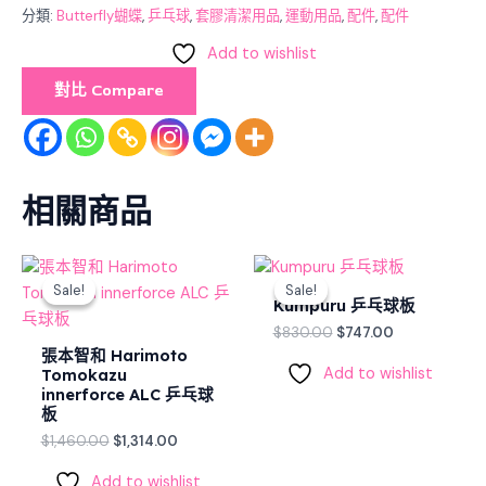
分類:
Butterfly蝴蝶
,
乒乓球
,
套膠清潔用品
,
運動用品
,
配件
,
配件
用)
數
Add to wishlist
量
對比 Compare
相關商品
Original
Current
Original
Current
price
price
price
price
Sale!
Sale!
Sale!
Sale!
was:
is:
was:
is:
Kumpuru 乒乓球板
$1,460.00.
$1,314.00.
$830.00.
$747.00.
$
830.00
$
747.00
張本智和 Harimoto
Add to wishlist
Tomokazu
innerforce ALC 乒乓球
板
$
1,460.00
$
1,314.00
Add to wishlist