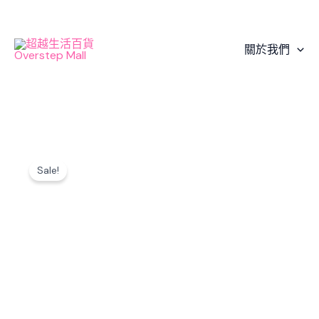
Skip
to
content
關於我們
Sale!