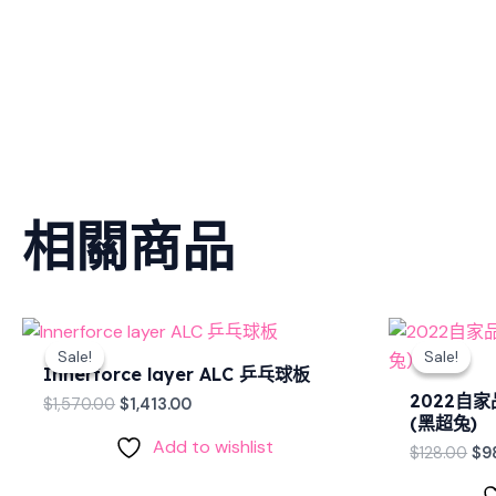
相關商品
Original
Current
Ori
price
price
pri
Sale!
Sale!
Sale!
Sale!
was:
is:
wa
Innerforce layer ALC 乒乓球板
$1,570.00.
$1,413.00.
$12
2022自家品
$
1,570.00
$
1,413.00
(黑超兔)
Add to wishlist
$
128.00
$
9