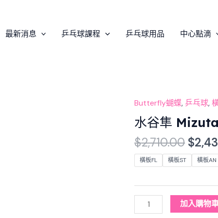
最新消息
乒乓球課程
乒乓球用品
中心點滴
Origi
Butterfly蝴蝶
,
乒乓球
,
水
price
谷
水谷隼 Mizuta
was:
隼
$
2,710.00
$
2,4
$2,71
Mizutani
Jun
橫板FL
橫板ST
橫板AN
SUPER
ZLC
乒
加入購物
乓