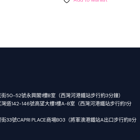
街50-52號永興閣1樓B室（西灣河港鐵站步行約3分鐘）
道142-146號高望大樓1樓A-B室（西灣河港鐵站步行約1分
33號CAPRI PLACE商場B03（將軍澳港鐵站A出口步行約8分