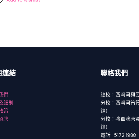
用連結
聯絡我們
我們
總校：西灣河興民
及細則
分校：西灣河筲箕灣
政策
鐘）
招聘
分校：將軍澳唐賢街
鐘）
電話 : 5172 1988