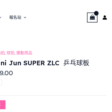
報名站
nal
Current
橫拍
,
球拍
,
運動用品
price
ni Jun SUPER ZLC 乒乓球板
is:
39.00
0.00.
$2,439.00.
車