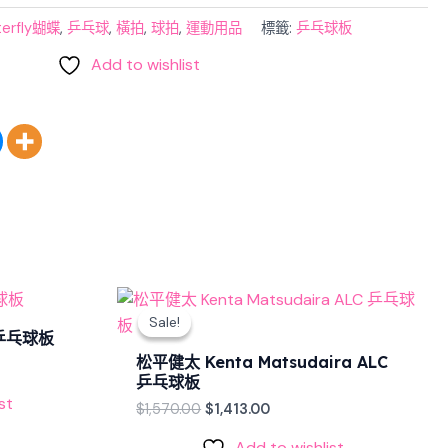
terfly蝴蝶
,
乒乓球
,
橫拍
,
球拍
,
運動用品
標籤:
乒乓球板
Add to wishlist
Original
Current
price
price
Sale!
Sale!
was:
is:
 乒乓球板
$1,570.00.
$1,413.00.
松平健太 Kenta Matsudaira ALC
乒乓球板
st
$
1,570.00
$
1,413.00
Add to wishlist