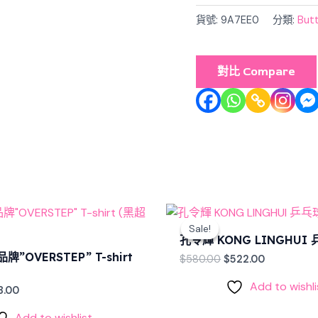
球
板
貨號:
9A7EE0
分類:
But
數
量
對比 Compare
ginal
Current
Original
Current
ce
price
price
price
Sale!
Sale!
s:
is:
was:
is:
孔令輝 KONG LINGHUI
8.00.
$98.00.
$580.00.
$522.00.
牌”OVERSTEP” T-shirt
$
580.00
$
522.00
Add to wishli
8.00
Add to wishlist