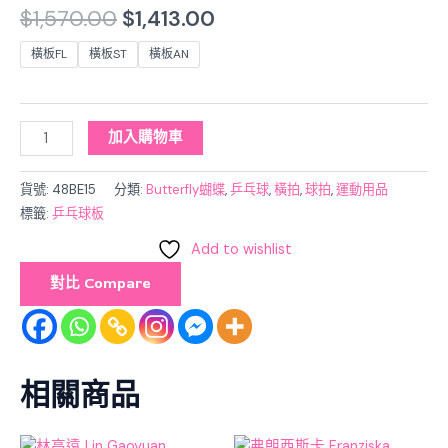
$
1,570.00
$
1,413.00
橫板FL
橫板ST
橫板AN
加入購物車
貨號:
48BE15
分類:
Butterfly蝴蝶
,
乒乓球
,
橫拍
,
球拍
,
運動用品
標籤:
乒乓球板
Add to wishlist
對比 Compare
相關商品
Original
Current
Original
Current