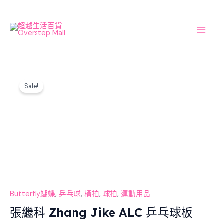
Skip
Main
to
Men
content
Original
Current
張
price
price
Sale!
繼
was:
is:
科
$1,570.00.
$1,413.00.
Zhang
Jike
ALC
乒
乓
球
板
數
Butterfly蝴蝶
,
乒乓球
,
橫拍
,
球拍
,
運動用品
量
張繼科 Zhang Jike ALC 乒乓球板