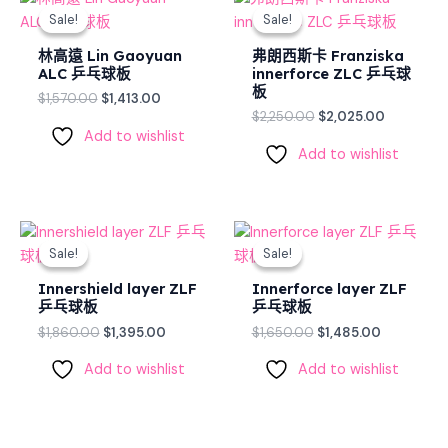
price
price
price
price
Sale!
Sale!
Sale!
Sale!
was:
is:
was:
is:
$1,570.00.
$1,413.00.
$2,250.00.
$2,025.00
林高遠 Lin Gaoyuan
弗朗西斯卡 Franziska
ALC 乒乓球板
innerforce ZLC 乒乓球
板
$
1,570.00
$
1,413.00
$
2,250.00
$
2,025.00
Add to wishlist
Add to wishlist
Original
Current
Original
Current
price
price
price
price
Sale!
Sale!
Sale!
Sale!
was:
is:
was:
is:
$1,860.00.
$1,395.00.
$1,650.00.
$1,485.00.
Innershield layer ZLF
Innerforce layer ZLF
乒乓球板
乒乓球板
$
1,860.00
$
1,395.00
$
1,650.00
$
1,485.00
Add to wishlist
Add to wishlist