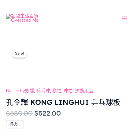
Skip
Main
to
Men
content
Original
Current
孔
price
price
Sale!
令
was:
is:
輝
$580.00.
$522.00.
KONG
LINGHUI
乒
乓
Butterfly蝴蝶
,
乒乓球
,
橫拍
,
球拍
,
運動用品
球
孔令輝 KONG LINGHUI 乒乓球板
板
$
580.00
$
522.00
數
量
橫板FL