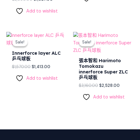
Add to wishlist
Original
Current
Original
Current
price
price
price
price
Sale!
Sale!
Sale!
Sale!
was:
is:
was:
is:
$1,570.00.
$1,413.00.
$3,160.00.
$2,528.00
Innerforce layer ALC
乒乓球板
張本智和 Harimoto
Tomokazu
$
1,570.00
$
1,413.00
innerforce Super ZLC
乒乓球板
Add to wishlist
$
3,160.00
$
2,528.00
Add to wishlist