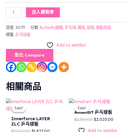
加入購物車
貨號:
30711
分類:
Butterfly蝴蝶
,
乒乓球
,
橫拍
,
球拍
,
運動用品
標籤:
乒乓球板
Add to wishlist
對比 Compare
相關商品
Original
Current
Original
Current
price
price
price
price
Sale!
Sale!
Sale!
Sale!
was:
is:
was:
is:
Amultart 乒乓球板
$2,030.00.
$1,827.00.
$2,250.00.
$2,025.00
Innerforce LAYER
$
2,250.00
$
2,025.00
ZLC 乒乓球板
Add to wishlist
$
2,030.00
$
1,827.00