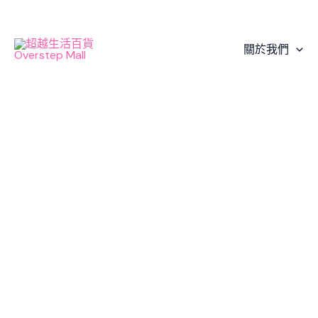
Skip
奧
Original
Original
Original
Original
Current
Original
Current
Current
Current
Current
Sale!
to
恰
price
price
price
price
price
price
price
price
price
price
content
洛
was:
was:
was:
was:
is:
was:
is:
is:
is:
is:
關於我們
夫
$1,610.00.
$770.00.
$3,160.00.
$1,570.00.
$1,449.00.
$2,250.00.
$693.00.
$1,413.00.
$2,528.00.
$2,025.00.
Ovtcharov
innerforce
ALC
乒
乓
球
板
數
量