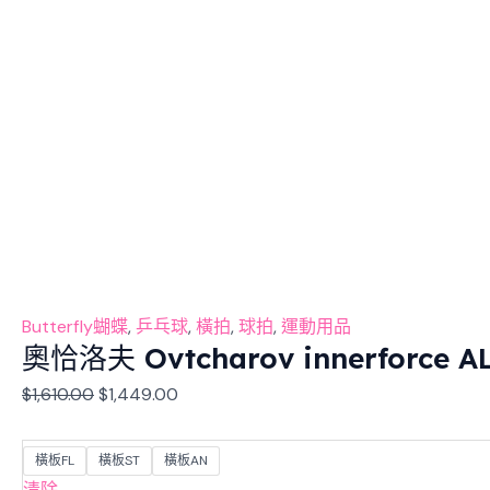
Butterfly蝴蝶
,
乒乓球
,
橫拍
,
球拍
,
運動用品
奧恰洛夫 Ovtcharov innerforce
$
1,610.00
$
1,449.00
橫板FL
橫板ST
橫板AN
清除