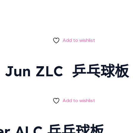
Add to wishlist
i Jun ZLC 乒乓球板
Add to wishlist
ayer ALC 乒乓球板