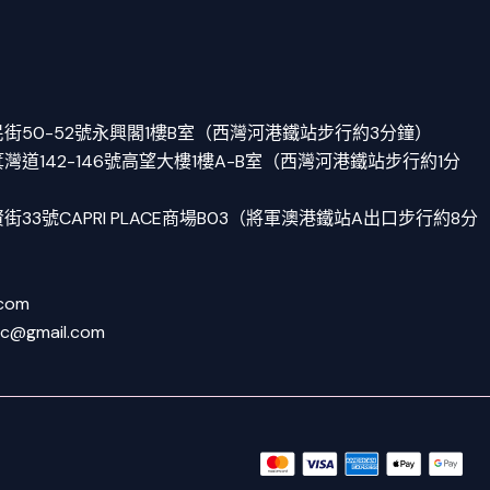
街50-52號永興閣1樓B室（西灣河港鐵站步行約3分鐘）
道142-146號高望大樓1樓A-B室（西灣河港鐵站步行約1分
33號CAPRI PLACE商場B03（將軍澳港鐵站A出口步行約8分
.com
tc@gmail.com