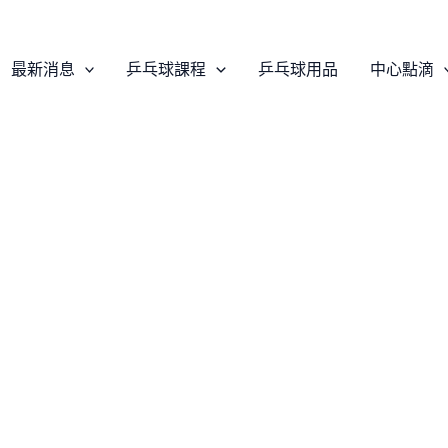
最新消息
乒乓球課程
乒乓球用品
中心點滴