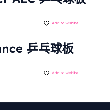
Add to wishlist
mance 乒乓球板
Add to wishlist