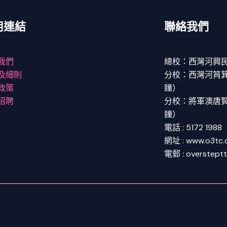
用連結
聯絡我們
我們
總校：西灣河興民
及細則
分校：西灣河筲箕灣
政策
鐘）
招聘
分校：將軍澳唐賢街
鐘）
電話 : 5172 1988
網址 : www.o3tc
電郵 : overstept