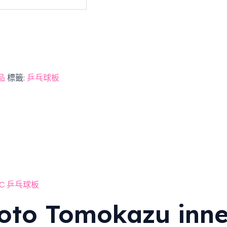
品
標籤:
乒乓球板
o Tomokazu inner