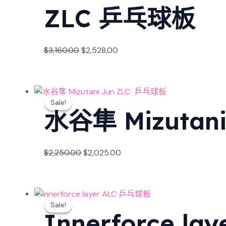
ZLC 乒乓球板
$
3,160.00
$
2,528.00
Sale!
Sale!
水谷隼 Mizutan
$
2,250.00
$
2,025.00
Sale!
Sale!
Innerforce l