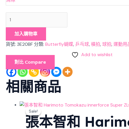
加入購物車
貨號:
3E20BF
分類:
Butterfly蝴蝶
,
乒乓球
,
橫拍
,
球拍
,
運動用
Add to wishlist
對比 Compare
相關商品
Sale!
Sale!
張本智和 Harimot