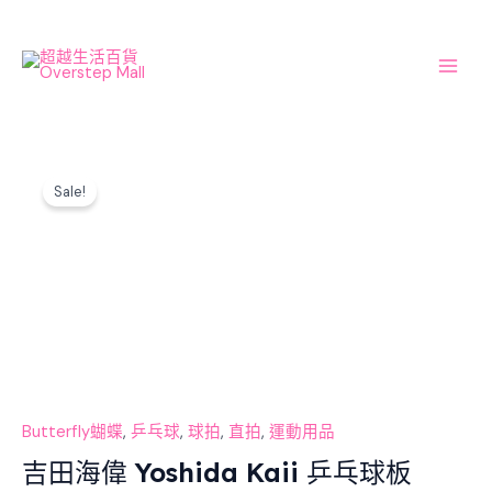
Skip
Main
to
Men
content
Original
Current
吉
price
price
Sale!
田
was:
is:
海
$700.00.
$560.00.
偉
Yoshida
Kaii
乒
乓
球
板
數
Butterfly蝴蝶
,
乒乓球
,
球拍
,
直拍
,
運動用品
量
吉田海偉 Yoshida Kaii 乒乓球板