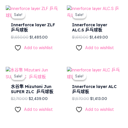
Original
Current
Original
Current
price
price
price
price
Sale!
Sale!
Sale!
Sale!
was:
is:
was:
is:
$1,650.00.
$1,485.00.
$1,610.00.
$1,449.00.
Innerforce layer ZLF
Innerforce layer
乒乓球板
ALC.S 乒乓球板
$
1,650.00
$
1,485.00
$
1,610.00
$
1,449.00
Add to wishlist
Add to wishlist
Original
Current
Original
Current
price
price
price
price
Sale!
Sale!
Sale!
Sale!
was:
is:
was:
is:
$2,710.00.
$2,439.00.
$1,570.00.
$1,413.00.
水谷隼 Mizutani Jun
Innerforce layer ALC
SUPER ZLC 乒乓球板
乒乓球板
$
2,710.00
$
2,439.00
$
1,570.00
$
1,413.00
Add to wishlist
Add to wishlist