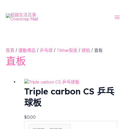
Skip
Mai
to
Men
content
首頁
/
運動用品
/
乒乓球
/
Tibhar挺拔
/
球拍
/ 直板
直板
Triple carbon CS 乒乓
球板
$
0.00