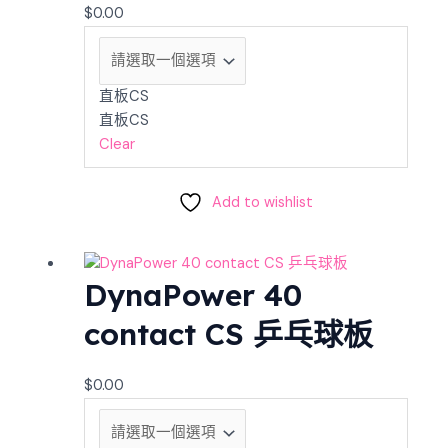
$
0.00
直板CS
直板CS
Clear
Add to wishlist
DynaPower 40
contact CS 乒乓球板
$
0.00