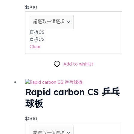
$
0.00
直板CS
直板CS
Clear
Add to wishlist
Rapid carbon CS 乒乓
球板
$
0.00