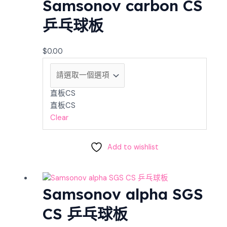
Samsonov carbon CS
乒乓球板
$
0.00
直板CS
直板CS
Clear
Add to wishlist
Samsonov alpha SGS
CS 乒乓球板