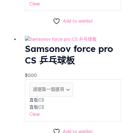
Clear
Add to wishlist
Samsonov force pro
CS 乒乓球板
$
0.00
直板CS
直板CS
Clear
Add to wishlist