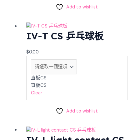
Add to wishlist
IV-T CS 乒乓球板
$
0.00
直板CS
直板CS
Clear
Add to wishlist
IV-L light contact CS