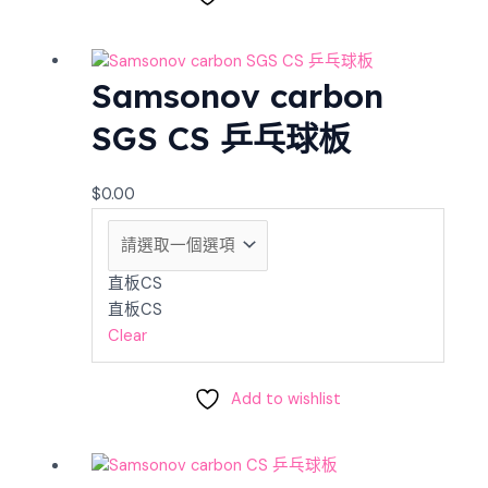
Samsonov carbon
SGS CS 乒乓球板
$
0.00
直板CS
直板CS
Clear
Add to wishlist