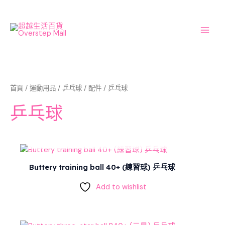
Skip
Main
to
Men
content
首頁
/
運動用品
/
乒乓球
/
配件
/ 乒乓球
乒乓球
OUT OF STOCK
Buttery training ball 40+ (練習球) 乒乓球
Add to wishlist
Original
Current