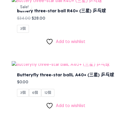
price
price
Sale!
was:
is:
Buttery three-star ball R40+ (三星) 乒乓球
$34.00.
$28.00.
$
34.00
$
28.00
3個
Add to wishlist
OUT OF STOCK
Butteryfly three-star ballL A40+ (三星) 乒乓球
$
0.00
3個
6個
12個
Add to wishlist