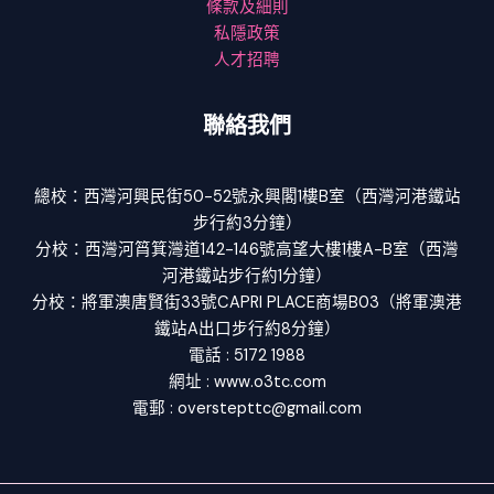
條款及細則
私隱政策
人才招聘
聯絡我們
總校：西灣河興民街50-52號永興閣1樓B室（西灣河港鐵站
步行約3分鐘）
分校：西灣河筲箕灣道142-146號高望大樓1樓A-B室（西灣
河港鐵站步行約1分鐘）
分校：將軍澳唐賢街33號CAPRI PLACE商場B03（將軍澳港
鐵站A出口步行約8分鐘）
電話 : 5172 1988
網址 : www.o3tc.com
電郵 : overstepttc@gmail.com