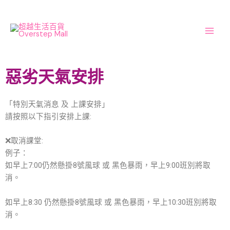
Skip
Main
to
Men
content
惡劣天氣安排
「特別天氣消息 及 上課安排」
請按照以下指引安排上課:
❌取消課堂:
例子：
如早上7:00仍然懸掛8號風球 或 黑色暴雨，早上9:00班別將取
消。
如早上8:30 仍然懸掛8號風球 或 黑色暴雨，早上10:30班別將取
消。