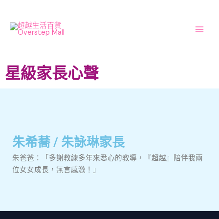
Skip
Main
to
Men
content
星級家長心聲
朱希蕎 / 朱詠琳家長
朱爸爸：「多謝教練多年來悉心的教導，『超越』陪伴我兩
位女女成長，無言感激！」