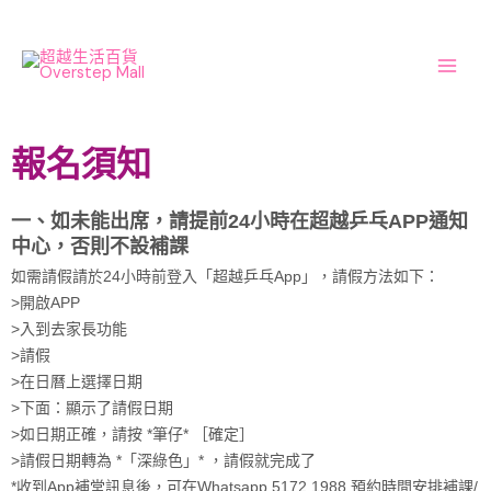
Skip
Main
to
Men
content
報名須知
一、如未能出席，請提前24小時在超越乒乓APP通知
中心，否則不設補課
如需請假請於24小時前登入「超越乒乓App」，請假方法如下：
>開啟APP
>入到去家長功能
>請假
>在日曆上選擇日期
>下面：顯示了請假日期
>如日期正確，請按 *筆仔* ［確定］
>請假日期轉為 *「深綠色」* ，請假就完成了
*收到App補堂訊息後，可在Whatsapp 5172 1988 預約時間安排補課/