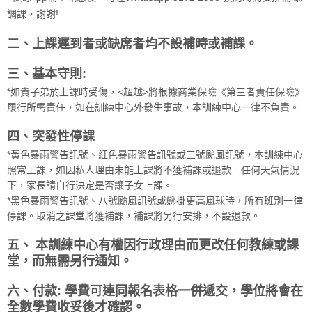
調課，謝謝!
二、上課遲到者或缺席者均不設補時或補課。
三、基本守則:
*如貴子弟於上課時受傷，<超越>將根據商業保險《第三者責任保險》
履行所需責任，如在訓練中心外發生事故，本訓練中心一律不負責。
四、突發性停課
*黃色暴雨警告訊號、紅色暴雨警告訊號或三號颱風訊號，本訓練中心
照常上課，如因私人理由未能上課將不獲補課或退款。任何天氣情況
下，家長請自行決定是否讓子女上課。
*黑色暴雨警告訊號、八號颱風訊號或懸掛更高風球時，所有班別一律
停課。取消之課堂將獲補課，補課將另行安排，不設退款。
五、 本訓練中心有權因行政理由而更改任何教練或課
堂，而無需另行通知。
六、付款: 學費可連同報名表格一併遞交，學位將會在
全數學費收妥後才確認。