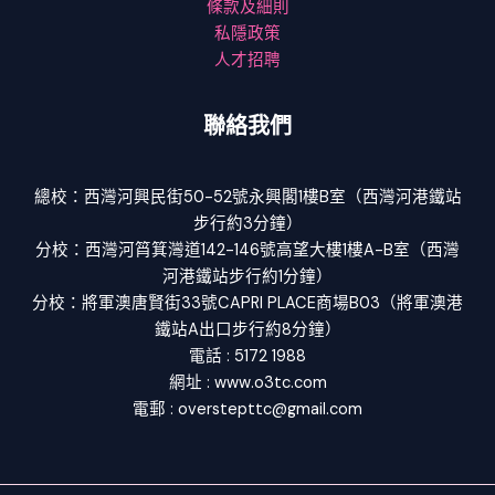
條款及細則
私隱政策
人才招聘
聯絡我們
總校：西灣河興民街50-52號永興閣1樓B室（西灣河港鐵站
步行約3分鐘）
分校：西灣河筲箕灣道142-146號高望大樓1樓A-B室（西灣
河港鐵站步行約1分鐘）
分校：將軍澳唐賢街33號CAPRI PLACE商場B03（將軍澳港
鐵站A出口步行約8分鐘）
電話 : 5172 1988
網址 : www.o3tc.com
電郵 : overstepttc@gmail.com