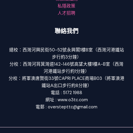
私隱政策
人才招聘
聯絡我們
總校：西灣河興民街50-52號永興閣1樓B室（西灣河港鐵站
步行約3分鐘）
分校：西灣河筲箕灣道142-146號高望大樓1樓A-B室（西灣
河港鐵站步行約1分鐘）
分校：將軍澳唐賢街33號CAPRI PLACE商場B03（將軍澳港
鐵站A出口步行約8分鐘）
電話 : 5172 1988
網址 : www.o3tc.com
電郵 : overstepttc@gmail.com